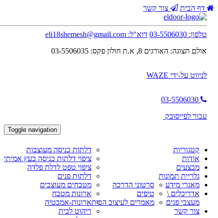
דף הבית
צור קשר
טלפון:
03-5506030
דוא"ל:
eli18shemesh@gmail.com
אולם תצוגה:
האורגים 8, א.ת חולון
פקס:
03-5506035
לניווט על-ידי WAZE
03-5506030
עבור לפייסובק
תפריט ראשי
Toggle navigation
קטגוריות
דלתות כניסה מעוצבות
אודות
ציפוי דלתות כניסה בעץ אמיתי
מבצעים
ציפוי טפט לדלת פלדה
גלריית תמונות
דלתות פנים
מאגרי מידע
סרטוני הדרכה
מטבחים מעוצבים
אדריכלים \
טיפים
ארונות מטבח
מעצבי פנים
מאמרים לעיצוב הבית
ארונות-אמבטיה
צור קשר
ריהוט לבית